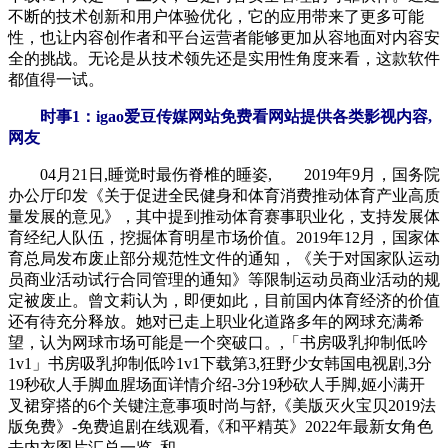
不断的技术创新和用户体验优化，它的应用带来了更多可能
性，也让内容创作者和平台运营者能够更加从容地面对内容安
全的挑战。无论是从技术领先还是实用性角度来看，这款软件
都值得一试。
时事1：igao爱豆传媒网站免费看网站提供各类影视内容,
网友
04月21日,睡觉时最伤脊椎的睡姿, 2019年9月，国务院
办公厅印发《关于促进全民健身和体育消费推动体育产业高质
量发展的意见》，其中提到推动体育赛事职业化，支持发展体
育经纪人队伍，挖掘体育明星市场价值。2019年12月，国家体
育总局发布废止部分规范性文件的通知，《关于对国家队运动
员商业活动试行合同管理的通知》等限制运动员商业活动的规
定被废止。曾文莉认为，即便如此，目前国内体育经济的价值
还有待充分释放。她对已走上职业化道路多年的网球充满希
望，认为网球市场可能是一个突破口。,「书房吸乳抑制低吟
1v1」书房吸乳抑制低吟1v1下载第3,狂野少女韩国电视剧,3分
19秒砍人手脚血腥场面详情介绍-3分19秒砍人手脚,姬小满开
叉裙穿搭的6个关键注意事项时尚与舒,《美版灭火宝贝2019法
版免费》-免费追剧在线观看,《和平精英》2022年最新女角色
去内衣图片汇总一览_和。