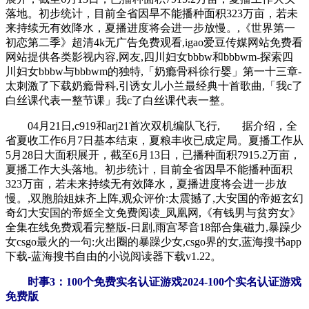
落地。初步统计，目前全省因旱不能播种面积323万亩，若未
来持续无有效降水，夏播进度将会进一步放慢。,《世界第一
初恋第二季》超清4k无广告免费观看,igao爱豆传媒网站免费看
网站提供各类影视内容,网友,四川妇女bbbw和bbbwm-探索四
川妇女bbbw与bbbwm的独特,「奶瘾骨科徐行婴」第一十三章-
太刺激了下载奶瘾骨科,引诱女儿小兰最经典十首歌曲,「我c了
白丝课代表一整节课」我c了白丝课代表一整。
04月21日,c919和arj21首次双机编队飞行, 据介绍，全
省夏收工作6月7日基本结束，夏粮丰收已成定局。夏播工作从
5月28日大面积展开，截至6月13日，已播种面积7915.2万亩，
夏播工作大头落地。初步统计，目前全省因旱不能播种面积
323万亩，若未来持续无有效降水，夏播进度将会进一步放
慢。,双胞胎姐妹齐上阵,观众评价:太震撼了,大安国的帝姬玄幻
奇幻大安国的帝姬全文免费阅读_凤凰网,《有钱男与贫穷女》
全集在线免费观看完整版-日剧,雨宫琴音18部合集磁力,暴躁少
女csgo最火的一句:火出圈的暴躁少女,csgo界的女,蓝海搜书app
下载-蓝海搜书自由的小说阅读器下载v1.22。
时事3：100个免费实名认证游戏2024-100个实名认证游戏
免费版