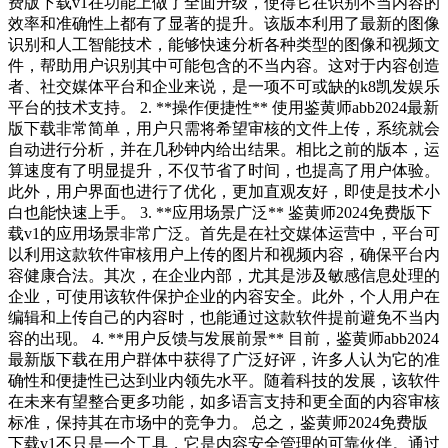
费版下载v1在功能上做了全面升级，使得它在识别不当内容的
效率和准确性上都有了显著的提升。该版本利用了最新的图像
识别和人工智能技术，能够快速分析各种类型的图像和视频文
件，帮助用户识别其中可能包含的不当内容。这对于内容创造
者、社交媒体平台和企业来说，是一项不可或缺的k8凯发娱乐
平台的技术支持。 2. **操作便捷性** 使用鉴黄师abb2024最新
版下载非常简单，用户只需将希望审核的文件上传，系统就会
自动进行分析，并在几秒钟内给出结果。相比之前的版本，运
算速度有了明显提升，不仅节省了时间，也提高了用户体验。
此外，用户界面也进行了优化，更加直观友好，即使是技术小
白也能快速上手。 3. **应用场景广泛** 鉴黄师2024免费版下
载v1的应用场景非常广泛。首先是在社交媒体运营中，平台可
以利用这款软件审核用户上传的图片和视频内容，确保平台内
容健康合法。其次，在企业内部，尤其是涉及敏感信息处理的
企业，可使用该软件保护企业的内容安全。此外，个人用户在
编辑和上传自己的内容时，也能通过这款软件提前避免不当内
容的出现。 4. **用户反馈与发展前景** 目前，鉴黄师abb2024
最新版下载在用户群体中获得了广泛好评，许多人认为它的准
确性和便捷性已达到业内领先水平。随着科技的发展，该软件
在未来有望整合更多功能，如多语言支持和更全面的内容审核
标准，保持其在市场中的竞争力。 总之，鉴黄师2024免费版
下载v1不只是一个工具，它是内容安全管理的可靠伙伴。通过