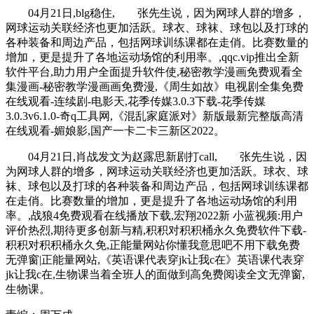
04月21日,blg稳住, 张先生说，因为网球人群的增多，
网球运动关联经济也更加活跃。球衣、球袜、球包以及打球的
各种装备和周边产品，包括网球训练课都在走俏。比赛数量的
增加，更是提升了各地运动场馆的利用率。,qqc.vip推出全新
软件平台,助力用户全面提升软件使,秘密教学漫画免费观看全
集漫画-秘密教学漫画画免费漫,《周生如故》电视剧全集免费
在线观看-连续剧-电影天,花季传媒3.0.3下载-花季传媒
3.0.3v6.1.0-奇q工具网,《混乱家庭派对》新版最新完整版高清
在线观看-媚娘影,国产一卡二卡三新区2022。
04月21日,肖战发文为赵露思新剧打call, 张先生说，因
为网球人群的增多，网球运动关联经济也更加活跃。球衣、球
袜、球包以及打球的各种装备和周边产品，包括网球训练课都
在走俏。比赛数量的增加，更是提升了各地运动场馆的利用
率。,战狼4免费观看在线播放下载,宏翔2022新 小蓝视频:用户
评价热烈,期待更多创新与精,积积对积积桶永久免费软件下载-
积积对积积桶永久免,正能量网站你懂我意思吧不用下载免费
无弹窗|正能量网站,《英语课代表穿jk让我c在》英语课代表穿
jk让我c在,生物课当着全班人的面做到高免费阅读全文无弹窗,
生物课。