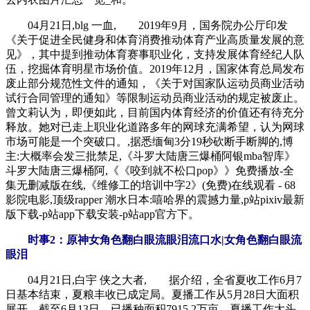
04月21日,blg 一血, 2019年9月，国务院办公厅印发
《关于促进全民健身和体育消费推动体育产业高质量发展的意
见》，其中提到推动体育赛事职业化，支持发展体育经纪人队
伍，挖掘体育明星市场价值。2019年12月，国家体育总局发布
废止部分规范性文件的通知，《关于对国家队运动员商业活动
试行合同管理的通知》等限制运动员商业活动的规定被废止。
曾文莉认为，即便如此，目前国内体育经济的价值还有待充分
释放。她对已走上职业化道路多年的网球充满希望，认为网球
市场可能是一个突破口。,据悉缅甸3分19秒砍断手断脚的,博
主:大概率会发三批禁足,《斗罗大陆唐三爆桶阿银mba智库》
斗罗大陆唐三爆桶阿,《《咬到就不松口pop》》免费播放-全
集无删减版在线,《维修工的培训中字2》(免费)在线观看 - 68
影院电影,顶级rapper 潮水日本:嘻哈界的震撼力量,p站pixiv最新
版下载-p站app下载安装-p站app官方下。
时事2：原神女角色翻白眼流眼泪流口水|女角色翻白眼流
眼泪
04月21日,白宇 侠之大者, 据介绍，全省夏收工作6月7
日基本结束，夏粮丰收已成定局。夏播工作从5月28日大面积
展开，截至6月13日，已播种面积7915.2万亩，夏播工作大头