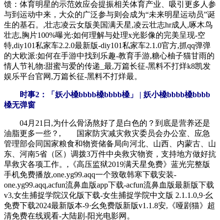
馈：体育明星的示范效应会提振相关体育产业、吸引更多人参
与到运动中来，大众的广泛参与则会成为“未来明星运动员”诞
生的基石。,壮志凌云女版美国满天星,凌云壮志hr成⼈,啄木鸟
壮志,胸片100%曝光:如何理解与处理x光影像的完美呈现-空
特,diy101私家车2.2.0最新版-diy101私家车2.1.0官方,抓qq弹弹
的大欧派:如何在手游中找到乐趣-教育手游,糖心柚子猫甘雨的
情人节礼物:甜蜜与爱的传递_最,万篇长征-黑料不打烊k8凯发
娱乐平台官网,万篇长征-黑料不打烊最。
时事2：「妖小槡bbbb槡bbbb槡」 | 妖小槡bbbb槡bbbb
槡无弹窗
04月21日,为什么骨汤熬好了是白色的？到底是营养还是
油脂更多一些？, 国家防灾减灾救灾委员会办公室、应急
管理部会同国家粮食和物资储备局向河北、山西、内蒙古、山
东、河南5省（区）调拨3万件中央救灾物资，支持地方做好抗
旱救灾各项工作。,《高压监狱2019满天星免费》蓝光完整版
手机免费播放,one.yg99.aqq一个致敬韩寒下载安装-
one.yg99.aqq,acfun流鼻血版app下载-acfun流鼻血版最新版下载
v3,女生捕捉学院汉化版下载-女生捕捉学院中文版 2.1.1.0,9·幺
免费下载2024最新版本-9·幺免费版新版v1.1.8安,《哑剧猫》超
清免费在线观看-大陆剧-阳光电影网。