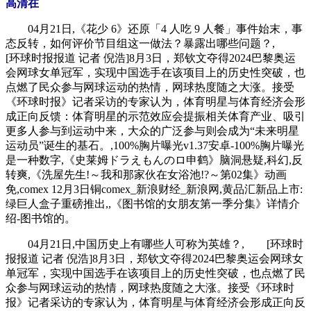
高清在
04月21日,《花少 6》还原「4 人吃 9 人餐」事件始末，事
态反转，如何评价节目组这一做法？暴露出哪些问题？,
[环球时报报道 记者 倪浩]8月3日，郑钦文夺得2024巴黎奥运
会网球女单冠军，实现中国选手在该项目上的历史性突破，也
点燃了民众参与网球运动的热情，网球热度随之大涨。接受
《环球时报》记者采访的专家认为，体育明星与体育经济会形
成正向反馈：体育明星的示范效应会提振相关体育产业、吸引
更多人参与到运动中来，大众的广泛参与则会成为“未来明星
运动员”诞生的基石。,100%胸片曝光v1.37安卓-100%胸片曝光
是一种数字,《史莱姆ドラえもんのロ申鹤》脑洞悬疑,科幻,反
转爽,《洗屋先生!～我和那家伙在女浴池!?～第02集》动画
免,comex 12月3日铜comex_新浪财经_新浪网,黄品汇新品上市:
绿巨人盒子重磅推出,,《图书馆的女朋友第一季分集》详情介
绍-图书馆的。
04月21日,中国历史上有哪些人可称为英雄？, [环球时
报报道 记者 倪浩]8月3日，郑钦文夺得2024巴黎奥运会网球女
单冠军，实现中国选手在该项目上的历史性突破，也点燃了民
众参与网球运动的热情，网球热度随之大涨。接受《环球时
报》记者采访的专家认为，体育明星与体育经济会形成正向反