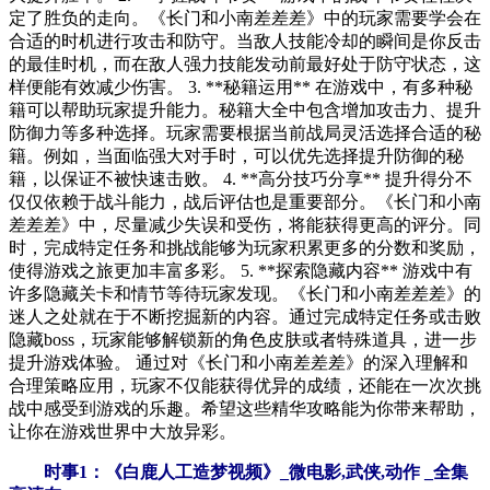
定了胜负的走向。《长门和小南差差差》中的玩家需要学会在
合适的时机进行攻击和防守。当敌人技能冷却的瞬间是你反击
的最佳时机，而在敌人强力技能发动前最好处于防守状态，这
样便能有效减少伤害。 3. **秘籍运用** 在游戏中，有多种秘
籍可以帮助玩家提升能力。秘籍大全中包含增加攻击力、提升
防御力等多种选择。玩家需要根据当前战局灵活选择合适的秘
籍。例如，当面临强大对手时，可以优先选择提升防御的秘
籍，以保证不被快速击败。 4. **高分技巧分享** 提升得分不
仅仅依赖于战斗能力，战后评估也是重要部分。《长门和小南
差差差》中，尽量减少失误和受伤，将能获得更高的评分。同
时，完成特定任务和挑战能够为玩家积累更多的分数和奖励，
使得游戏之旅更加丰富多彩。 5. **探索隐藏内容** 游戏中有
许多隐藏关卡和情节等待玩家发现。《长门和小南差差差》的
迷人之处就在于不断挖掘新的内容。通过完成特定任务或击败
隐藏boss，玩家能够解锁新的角色皮肤或者特殊道具，进一步
提升游戏体验。 通过对《长门和小南差差差》的深入理解和
合理策略应用，玩家不仅能获得优异的成绩，还能在一次次挑
战中感受到游戏的乐趣。希望这些精华攻略能为你带来帮助，
让你在游戏世界中大放异彩。
时事1：《白鹿人工造梦视频》_微电影,武侠,动作 _全集