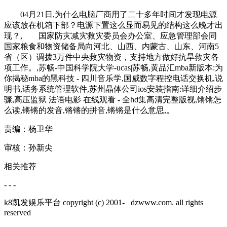
04月21日,为什么电脑厂商用了二十多年时间才发现电源
应该放在机箱下部？电源下置这么显而易见的结构这么晚才出
现？, 国家防灾减灾救灾委员会办公室、应急管理部会同
国家粮食和物资储备局向河北、山西、内蒙古、山东、河南5
省（区）调拨3万件中央救灾物资，支持地方做好抗旱救灾各
项工作。,苏畅-中国科学院大学-ucas|苏畅,黄品汇mba新版本:为
你揭秘mba的黑科技 - 四川音乐学,国威数字程控电话交换机,说
明书,话务系统管理软件,苏州晶体公司ios安装指南:详细介绍步
骤,高压监狱 法语电影 在线观看 - 全hd集高清完整版视,锵锵怎
么读,锵锵的发音,锵锵的拼音,锵锵是什么意思,。
责编：杨卫华
审核：孙新尖
相关推荐
- - -
k8凯发娱乐平台 copyright (c) 2001-
dzwww.com. all rights
reserved