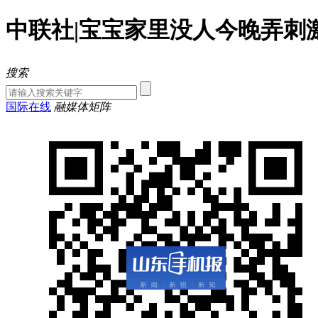
中联社|宝宝家里没人今晚弄刺激
搜索
国际在线
融媒体矩阵