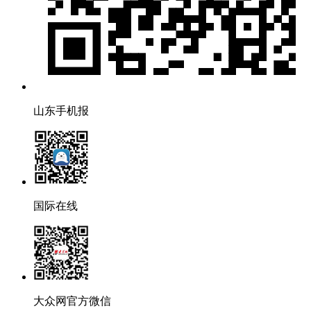
山东手机报
国际在线
大众网官方微信