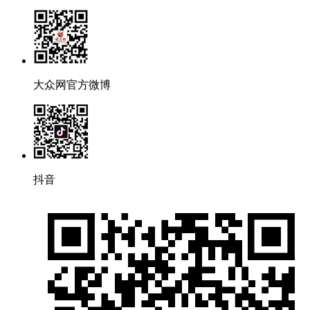
大众网官方微博
抖音