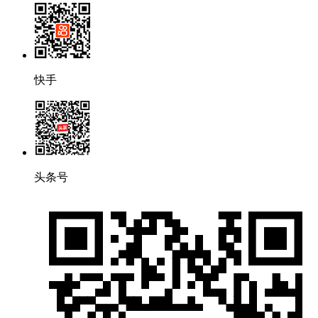
快手
头条号