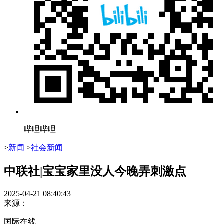
哔哩哔哩
>
新闻
>
社会新闻
中联社|宝宝家里没人今晚弄刺激点
2025-04-21 08:40:43
来源：
国际在线