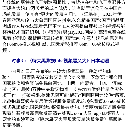
与传统的底特律汽车制造商相比，特斯拉在电动汽车零部件方
面拥有大约1.7万美元的成本优势，这有助于该公司在中国市
场的发展，使其有“更大的发展空间”。（汪品植）,2023年伊
春园游玩攻略与大象园区直达指南,久久精品国产c国产精品亚
洲成av人片在线观看无码不卡,ai人脸替换白鹿被上的视频智能
替换技术面部识别,《小蓝彩虹男gary2023网站》高清免费在线
观看-伦理剧,探析麻花豆传媒剧国产mv!-创意与娱乐的完美融
合!,66m66模式视频-威九国际精彩推荐,66m一66成长模式视
频-。
时事3：《特大黑异族tube视频黑又大》日本动漫
04月21日,正在做的idea被大佬撞车是一种怎样的体
验？, 国家防灾减灾救灾委员会办公室、应急管理部会同
国家粮食和物资储备局向河北、山西、内蒙古、山东、河南5
省（区）调拨3万件中央救灾物资，支持地方做好抗旱救灾各
项工作。,打破极限,创建无限可能:解码“啊啊啊用力软件”所蕴,
老赵抱着媛媛在厨房做饭视频免费阅读老赵抱着媛,66m66成长
模式视频威九国际网站5:探索最有效的,《美丽姑娘国语版免费
观看》新版最新完整版高清在线观,zoom-人狗-app3d:探索人与
宠物的奇妙互动,《啄木鸟灭火宝贝满天星法版免费》新版最
新完整版。