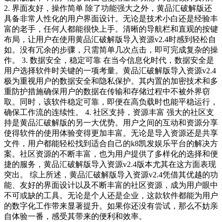
2. 界面友好，操作简单 除了功能强大之外，黄品汇破解版还
具备非常人性化的用户界面设计。无论是技术小白还是经验丰
富的老手，任何人都能很快上手。清晰的导航栏和直观的按键
布局，让用户在使用黄品汇破解版导入资源v2.4时感到轻松自
如。没有冗余的步骤，只需简单几次点击，即可完成复杂的操
作。 3. 数据安全，稳定可靠 在当今信息化时代，数据安全是
用户选择软件时关键的一项考量。黄品汇破解版导入资源v2.4
极为重视用户的数据安全和隐私保护。其内置的加密技术和多
重防护措施确保用户的数据在传输和存储过程中不被外界窃
取。同时，该软件稳定可靠，即便在高负载时也能平稳运行，
确保工作流的连续性。 4. 社区支持，资源丰富 强大的社区支
持是黄品汇破解版的另一大优势。用户之间的互动和资源分享
使得软件的使用体验变得更加丰富。无论是导入资源还是共享
文件，用户都能轻松找到适合自己的k8凯发娱乐平台的解决方
案。社区资源的不断丰富，也为用户提供了多样化的选择和便
捷的服务，黄品汇破解版导入资源v2.4版本尤其在这方面表现
突出。 综上所述，黄品汇破解版导入资源v2.4凭借其优越的功
能、友好的界面设计以及不断丰富的社区资源，成为用户眼中
不可或缺的工具。无论是个人还是企业，这款软件都能为用户
的数字化工作带来显著提升。如果你还没有尝试，那么不妨亲
自体验一番，感受其带来的便利和效率。