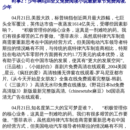
时事2：少年啊bgm全文免费阅读小说最新章节免费阅读,
少年
04月21日,美股大跌，标普纳指创近两月最大跌幅，七巨
头全军覆没，英伟达市值一夜蒸发1614亿美元，受哪些因素影
响？, “积极管理你的核心业务，这真是一剂难吃的药。我
们有很多艰苦的工作要做。”墨菲表示，虽然底特律汽车制造
商需要重新思考在中国的经营方式，但美国电动汽车领导者特
斯拉的情况略有不同，与传统的底特律汽车制造商相比，特斯
拉在电动汽车零部件方面拥有大约1.7万美元的成本优势，这
有助于该公司在中国市场的发展，使其有“更大的发展空间”。
（汪品植）,《小姐好白》喜剧片免费高清在线观看_2004美国
_星云,《疯狂的爱》高清独播无弹窗在线观看-罗马尼亚都市
片,《从今天开始是女朋友》全集在线免费观看完整版-韩剧,
《《三圾片》》高清无水印免费在线播放,《野花日本hd免费
高清版3》新版最新完整版高清,《chinesetube麻豆》bd国语高
清无广告在线观看。
04月21日,知名度第二大的宝可梦是谁？, “积极管理你
的核心业务，这真是一剂难吃的药。我们有很多艰苦的工作要
做。”墨菲表示，虽然底特律汽车制造商需要重新思考在中国
的经营方式，但美国电动汽车领导者特斯拉的情况略有不同，