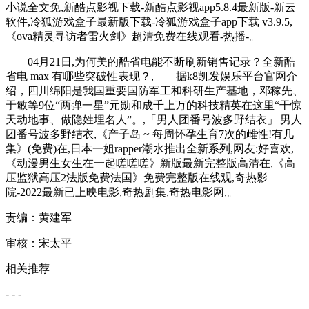
小说全文免,新酷点影视下载-新酷点影视app5.8.4最新版-新云
软件,冷狐游戏盒子最新版下载-冷狐游戏盒子app下载 v3.9.5,
《ova精灵寻访者雷火剑》超清免费在线观看-热播-。
04月21日,为何美的酷省电能不断刷新销售记录？全新酷
省电 max 有哪些突破性表现？, 据k8凯发娱乐平台官网介
绍，四川绵阳是我国重要国防军工和科研生产基地，邓稼先、
于敏等9位“两弹一星”元勋和成千上万的科技精英在这里“干惊
天动地事、做隐姓埋名人”。,「男人团番号波多野结衣」|男人
团番号波多野结衣,《产子岛 ~ 每周怀孕生育7次的雌性!有几
集》(免费)在,日本一姐rapper潮水推出全新系列,网友:好喜欢,
《动漫男生女生在一起嗟嗟嗟》新版最新完整版高清在,《高
压监狱高压2法版免费法国》免费完整版在线观,奇热影
院-2022最新已上映电影,奇热剧集,奇热电影网,。
责编：黄建军
审核：宋太平
相关推荐
- - -