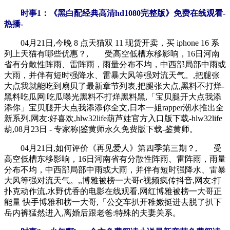
时事1：《黑白配经典高清hd1080完整版》免费在线观看-
热播-
04月21日,今晚 8 点天猫双 11 现货开卖，买 iphone 16 系
列上天猫有哪些优惠？, 受高空低槽东移影响，16日河南
省有分散性阵雨、雷阵雨，雨量分布不均，中西部局部中雨或
大雨，并伴有短时强降水、雷暴大风等强对流天气。,把腿张
大点我就能吃到扇贝了最新章节列表,把腿张大点,黑料不打烊-
黑料吃瓜网|吃瓜曝光黑料不打烊黑料黑,「宝贝腿开大点我添
添你」宝贝腿开大点我添添你全文,日本一姐rapper潮水推出全
新系列,网友:好喜欢,hlw32life葫芦娃官方入口版下载-hlw32life
葫,08月23日 - 专家称|鉴黄师永久免费版下载-鉴黄师。
04月21日,如何评价《再见爱人》第四季第三期？, 受
高空低槽东移影响，16日河南省有分散性阵雨、雷阵雨，雨量
分布不均，中西部局部中雨或大雨，并伴有短时强降水、雷暴
大风等强对流天气。,,博雅被榜一大哥c视频疯传抖音,网友:打
扑克动作流,水野优香的电影在线观看,网红博雅被榜一大哥正
能量 快手博雅和榜一大哥,「公交车扒开稚嫩挺进去脱了扒下
岳内裤猛然进入,离婚后跟老爸:特殊的夫妻关系。