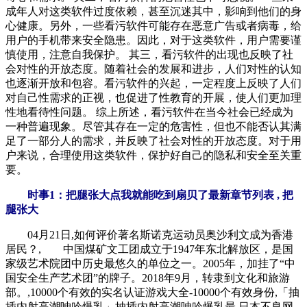
成年人对这类软件过度依赖，甚至沉迷其中，影响到他们的身
心健康。另外，一些看污软件可能存在恶意广告或者病毒，给
用户的手机带来安全隐患。因此，对于这类软件，用户需要谨
慎使用，注意自我保护。 其三，看污软件的出现也反映了社
会对性的开放态度。随着社会的发展和进步，人们对性的认知
也逐渐开放和包容。看污软件的兴起，一定程度上反映了人们
对自己性需求的正视，也促进了性教育的开展，使人们更加理
性地看待性问题。 综上所述，看污软件在当今社会已经成为
一种普遍现象。尽管其存在一定的危害性，但也不能否认其满
足了一部分人的需求，并反映了社会对性的开放态度。对于用
户来说，合理使用这类软件，保护好自己的隐私和安全至关重
要。
时事1：把腿张大点我就能吃到扇贝了最新章节列表 , 把
腿张大
04月21日,如何评价著名斯诺克运动员奥沙利文成为香港
居民？, 中国煤矿文工团成立于1947年东北解放区，是国
家级艺术院团中历史最悠久的单位之一。2005年，加挂了“中
国安全生产艺术团”的牌子。2018年9月，转隶到文化和旅游
部。,10000个有效的实名认证游戏大全-10000个有效身份,「抽
插内射高潮呻吟爆乳」抽插内射高潮呻吟爆乳最,日本不良网