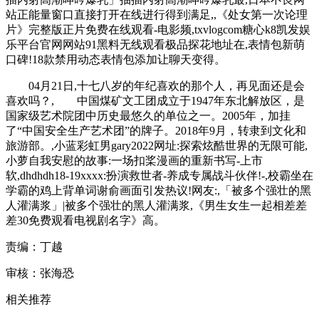
站正能量窗口直接打开在线进行得到满足,,《处女第一次论理
片》完整版正片免费在线观看-电影频,txvlogcom糖心k8凯发娱
乐平台官网网站91黑料无线观看极品探花地址在,表情包新萌
口碑!18款禁用动态表情包添加让聊天变得。
04月21日,十七八岁的年纪喜欢的那个人，再见面还是会
喜欢吗？, 中国煤矿文工团成立于1947年东北解放区，是
国家级艺术院团中历史最悠久的单位之一。2005年，加挂
了“中国安全生产艺术团”的牌子。2018年9月，转隶到文化和
旅游部。,小蓝彩虹男gary2022网址:探索炫酷世界的无限可能,
小萝自我安慰的故事:一场扣桨漫画的重新书写-上市
软,dhdhdh18-19xxxx:扮演救世者-养成专属战斗伙伴!-,校霸坐在
学霸的鸡上背单词谢俞画面引发热议!网友:,「被多个强壮的黑
人灌满浆」|被多个强壮的黑人灌满浆,《男生女生一起相差差
差30免费观看电视剧名字》高。
责编：丁越
审核：张海恐
相关推荐