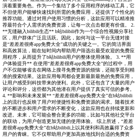
演着重要角色。作为一个集结了多个应用程序的移动工具，它
不但使用户能够快速找到所需的免费应用，还提供了个性化的
推荐功能。通过对用户使用习惯的分析，这款应用可以精准推
荐最符合个人需求的免费资源，让每一次点击都更有价值。 2.
**无缝融入bilibili生态** b站bilibili作为一个综合性视频分享社
区，用户群体广泛且活跃。因此，如何与这一平台无缝对接
是“差差差很疼app免费大全”成功的关键之一。它的简洁界面
和高效算法，能在短时间内帮助用户筛选出最受欢迎的免费应
用程序，从而提升了b站bilibili用户的整体使用体验。 3. **用
户体验提升** 在使用“差差差很疼app免费大全”的过程中，用
户不仅能够省去在网络上搜寻免费资源的烦恼，还能享受到精
准的搜索结果。这款应用每周都会更新最新最热的免费应用，
让用户感受到科技带来的便利。此外，它还包含了大量的用户
评论和评分，这些都为其他潜在用户提供了真实可信的参考。
4. **影响和未来发展** “差差差很疼app免费大全”在b站bilibili
上的流行也反映了用户对便捷性和免费资源的渴求。随着技术
的不断进步和用户需求的不断变化，这款应用也在持续更新和
改进。未来，它可能会整合更多的功能，比如与其他社交平台
的联动，为用户创造更加无缝的使用体验。 综上所述，“差差
差很疼app免费大全”在b站bilibili上以其便利和高效赢得了众多
用户的青睐。它不仅帮助用户更加高效地找到合适的免费资