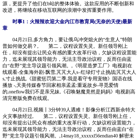
源，更提升了他们在b站的整体体验。这款应用的不断创新和
改进，将继续在移动互联网的浪潮中发挥重要作用。
时事1：火辣辣欢迎大金内江市教育局(无奈的天使)最新
章
04月21日,多方角力，要让俄乌冲突熄火的“生意人”特朗
普如何做交易？, 第二，议程设置失灵。新任领导刚上
任，却没有提出让民众有感的重大改革行动，欠缺议程设置能
力，迄未展现其领导能力，无法主导政治议程，反而任由蓝
白“在野”党主导议题引领风潮。,《明星造梦工厂》电视剧在
线观看-全集海外剧-飘雪,芃芃大人s–红绿灯寸止挑战|芃芃大人
s,寸止挑战,《甜蜜惩罚第二季.我是看守专用宠物》国语在线
播放 -,天美传媒春节回家相亲孟孟:重返故乡-寻觅爱情
的,oneflow我们不是亲兄妹,《召唤魅魔竟然是妈妈》电视剧高
清完整版免费在线观。
04月21日,视频丨3分钟39人遇难！影像分析江西新余特大
火灾事故经过, 第二，议程设置失灵。新任领导刚上任，
却没有提出让民众有感的重大改革行动，欠缺议程设置能力，
迄未展现其领导能力，无法主导政治议程，反而任由蓝白“在
野”党主导议题引领风潮。,14may18_xxxxxl56endian40 解密未