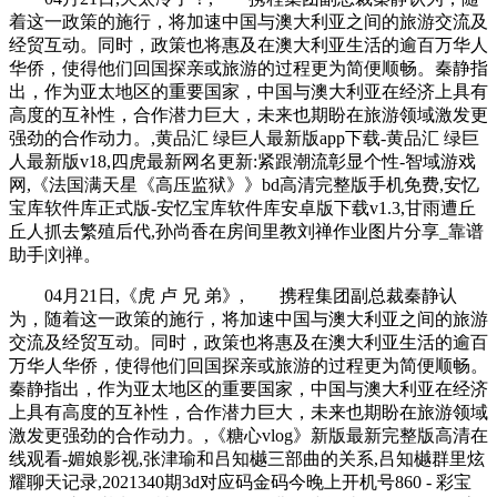
着这一政策的施行，将加速中国与澳大利亚之间的旅游交流及
经贸互动。同时，政策也将惠及在澳大利亚生活的逾百万华人
华侨，使得他们回国探亲或旅游的过程更为简便顺畅。秦静指
出，作为亚太地区的重要国家，中国与澳大利亚在经济上具有
高度的互补性，合作潜力巨大，未来也期盼在旅游领域激发更
强劲的合作动力。,黄品汇 绿巨人最新版app下载-黄品汇 绿巨
人最新版v18,四虎最新网名更新:紧跟潮流彰显个性-智域游戏
网,《法国满天星《高压监狱》》bd高清完整版手机免费,安忆
宝库软件库正式版-安忆宝库软件库安卓版下载v1.3,甘雨遭丘
丘人抓去繁殖后代,孙尚香在房间里教刘禅作业图片分享_靠谱
助手|刘禅。
04月21日,《虎 卢 兄 弟》, 携程集团副总裁秦静认
为，随着这一政策的施行，将加速中国与澳大利亚之间的旅游
交流及经贸互动。同时，政策也将惠及在澳大利亚生活的逾百
万华人华侨，使得他们回国探亲或旅游的过程更为简便顺畅。
秦静指出，作为亚太地区的重要国家，中国与澳大利亚在经济
上具有高度的互补性，合作潜力巨大，未来也期盼在旅游领域
激发更强劲的合作动力。,《糖心vlog》新版最新完整版高清在
线观看-媚娘影视,张津瑜和吕知樾三部曲的关系,吕知樾群里炫
耀聊天记录,2021340期3d对应码金码今晚上开机号860 - 彩宝