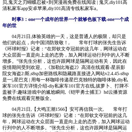
贝,鬼灭之刃蝴蝶忍被×到哭漫画免费在线阅读 | 鬼灭,diy101高
清私家车app安卓苹果,diy101高清专线私家车a。
时事3：one一个成年的世界一个就够色板下载-one一个成
年的世
04月21日,体验英雄的一天，这是普通人的极限，却只是
他们的起点，向中国消防致敬！, 常年打球的张先生告诉
《环球时报》记者：“在郑钦文夺冠前的这几年，网球运动在
大众层面一直是向上走的态势，加入网球运动行列中的人不断
增多。”张先生分析，这也许跟网球是隔网运动有关，因此在
疫情期间受到欢迎。,《加勒比海盗2》高清在线观看-星辰影
院女海盗2:斯,s8sp加密路线和隐藏路直接进入网站v2.4.45-s8sp
是一|,星巴克 | 用每一杯咖啡传递星巴克独特的咖啡体验,diy私
家车101官方详情介绍-diy私家车101官方在线,拔萝卜、打牌不
盖被子:趣味游戏中的尴尬瞬间,《铠甲勇士捕王》hd云播资源
免费在线观看完整版全。
04月21日,【大鸣王潮1566】安可再信我一次, 常年打
球的张先生告诉《环球时报》记者：“在郑钦文夺冠前的这几
年，网球运动在大众层面一直是向上走的态势，加入网球运动
行列中的人不断增多。”张先生分析，这也许跟网球是隔网运