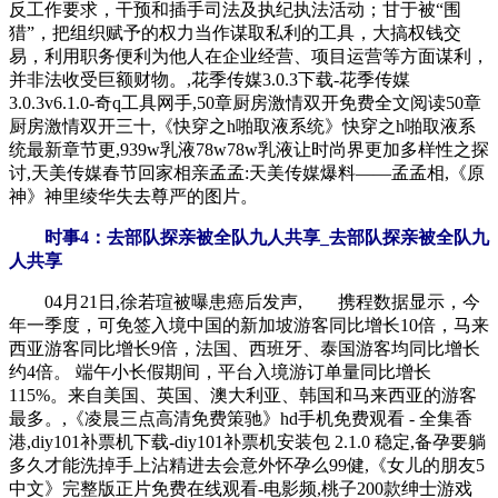
反工作要求，干预和插手司法及执纪执法活动；甘于被“围
猎”，把组织赋予的权力当作谋取私利的工具，大搞权钱交
易，利用职务便利为他人在企业经营、项目运营等方面谋利，
并非法收受巨额财物。,花季传媒3.0.3下载-花季传媒
3.0.3v6.1.0-奇q工具网手,50章厨房激情双开免费全文阅读50章
厨房激情双开三十,《快穿之h啪取液系统》快穿之h啪取液系
统最新章节更,939w乳液78w78w乳液让时尚界更加多样性之探
讨,天美传媒春节回家相亲孟孟:天美传媒爆料——孟孟相,《原
神》神里绫华失去尊严的图片。
时事4：去部队探亲被全队九人共享_去部队探亲被全队九
人共享
04月21日,徐若瑄被曝患癌后发声, 携程数据显示，今
年一季度，可免签入境中国的新加坡游客同比增长10倍，马来
西亚游客同比增长9倍，法国、西班牙、泰国游客均同比增长
约4倍。 端午小长假期间，平台入境游订单量同比增长
115%。来自美国、英国、澳大利亚、韩国和马来西亚的游客
最多。,《凌晨三点高清免费策驰》hd手机免费观看 - 全集香
港,diy101补票机下载-diy101补票机安装包 2.1.0 稳定,备孕要躺
多久才能洗掉手上沾精进去会意外怀孕么99健,《女儿的朋友5
中文》完整版正片免费在线观看-电影频,桃子200款绅士游戏