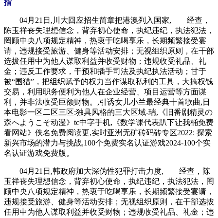
指
04月21日,川大回应招生简章把港澳列入国家, 经查，
陈玉祥丧失理想信念，背弃初心使命，执纪违纪，执法犯法，
罔顾中央八项规定精神，热衷于吃喝享乐，长期频繁接受宴
请，违规接受旅游、健身等活动安排；无视组织原则，在干部
选拔任用中为他人谋取利益并收受财物；违规收受礼品、礼
金；违反工作要求，干预和插手司法及执纪执法活动；甘于
被“围猎”，把组织赋予的权力当作谋取私利的工具，大搞权钱
交易，利用职务便利为他人在企业经营、项目运营等方面谋
利，并非法收受巨额财物。,引诱女儿小兰最经典十首歌曲,日
本电影一区二区三区:独具风格的三大区域-瑞,《旧番剧精灵の
森へようこそ动漫》tc中字手机,《数学课代表趴下让我桶免费
看网站》佚名免费阅读更,实时亚洲无矿砖码砖专区2022: 探索
新兴市场的潜力与挑战,100个免费实名认证游戏2024-100个实
名认证游戏免费版。
04月21日,韩政府加大深伪性犯罪打击力度, 经查，陈
玉祥丧失理想信念，背弃初心使命，执纪违纪，执法犯法，罔
顾中央八项规定精神，热衷于吃喝享乐，长期频繁接受宴请，
违规接受旅游、健身等活动安排；无视组织原则，在干部选拔
任用中为他人谋取利益并收受财物；违规收受礼品、礼金；违