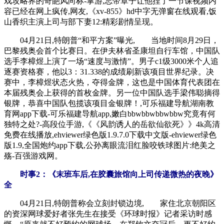
戏攻略界的奇葩风向标-掌游,忘带罩子让他捏了一节课视频内
容已经在网上疯传,网友,《xv-855》hd中字无弹窗在线观看,饭
山香织主演上司与部下妻12:精彩剧情呈现。
04月21日,特朗普“和平方案”曝光, 当地时间8月29日，
巴黎残奥会首个比赛日。在伊夫林省圣康坦自行车馆，中国队
选手李樟煜上演了一场“速度与激情”。男子c1级3000米个人追
逐赛资格赛，他以3：31.338的成绩刷新该项目世界纪录。决
赛中，李樟煜状态火热，夺得金牌，这也是中国体育代表团在
本届残奥会上获得的首枚金牌。另一位中国队选手梁伟聪摘得
银牌，恭喜中国队包揽该项目金银牌！,可乐福建导航湖南教
育网app下载-可乐福建导航app,嫩白bbwbbwbbwbbw究竟有何
独特之处?-高段位手游,《《风韵诱人的岳欲仙欲死》》4k高清
免费在线播放,ehviewer绿色版1.9.7.0下载中文版-ehviewer绿色
版1.9,全国炮约app下载,公孙离眼流泪红脸咬铁球图片:绝美之
殇-百强游戏网。
时事2：《末班车后,在胶囊旅馆向上司传递微热的夜晚》
全
04月21日,特朗普称会立刻封锁边境, 家住北京朝阳区
的资深网球爱好者张先生在接受《环球时报》记者采访时感