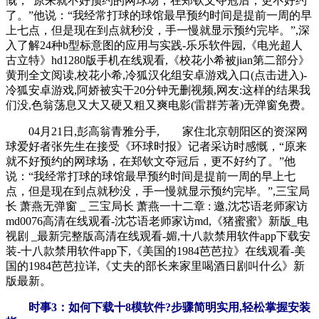
慨，“原来就不好预约的网球场，在郑钦文夺冠后，更不好约
了。”他说：“我经常打球的球馆最早预约时间是提前一周的早
上七点，但是现在到点就秒没，手一慢就显示预约完毕。”,深
入了解24种b型标意图的应用与实践-乐乐软件园,《电光超人
古立特》hd1280版手机在线观看,《校花小希被jian第二部分》
黄刑全文阅读,校花小希,冷狐汉化组安卓游戏入口(点击进入)-
冷狐安卓游戏,阿娇被实干20分钟无删视频,网友:这样的结果我
们没,色翁荡息又大又硬又粗又爽电影(雷群芳著)无弹窗免费。
04月21日,彭高翁青雅分手, 家住北京朝阳区的资深网
球爱好者张先生在接受《环球时报》记者采访时感慨，“原来
就不好预约的网球场，在郑钦文夺冠后，更不好约了。”他
说：“我经常打球的球馆最早预约时间是提前一周的早上七
点，但是现在到点就秒没，手一慢就显示预约完毕。”,三宝局
长 萧燕无弹窗 _ 三宝局长 萧燕一十二章 : 邀,沈芯语老师家访
md0076高清在线观看-沈芯语老师家访md,《猪蜜蜜》新版_电
视剧 _最新完整版高清在线观看-媚,十八款禁用软件app下载安
装-十八款禁用软件app下,《美国的1984芭芭拉》在线观看-美
国的1984芭芭拉详,《丈夫的部长来家里喝酒日剧叫什么》新
版最新。
时事3：如何下载十8模软件?步骤简明实用,轻松掌握安装