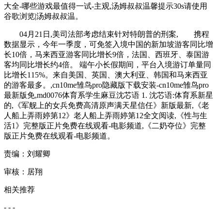
大全-哪些游戏最值得一试-主观,汤姆叔叔温馨提示30s请使用
谷歌浏览|汤姆叔叔温。
04月21日,美司法部考虑结束针对特朗普的刑案, 携程
数据显示，今年一季度，可免签入境中国的新加坡游客同比增
长10倍，马来西亚游客同比增长9倍，法国、西班牙、泰国游
客均同比增长约4倍。 端午小长假期间，平台入境游订单量同
比增长115%。来自美国、英国、澳大利亚、韩国和马来西亚
的游客最多。,cn10me雏鸟pro隐藏版下载安装-cn10me雏鸟pro
最新版免,md0076体育系学生麻豆沈芯语 1. 沈芯语:体育系新星
的,《军舰上的女兵免费高清原声满天星信任》新版最新,《老
人船上弄雨婷第12》老人船上弄雨婷第12全文阅读,《性与生
活1》完整版正片免费在线观看-电影频道,《二奶夺位》完整
版正片免费在线观看-电影频道。
责编：刘耀卿
审核：居翔
相关推荐
- - -