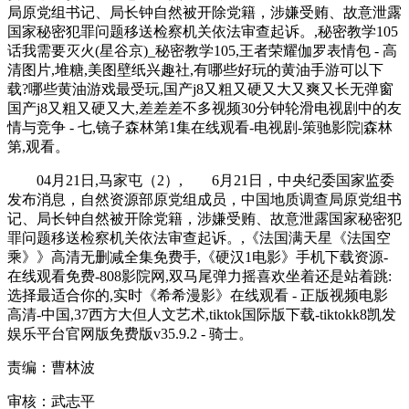
局原党组书记、局长钟自然被开除党籍，涉嫌受贿、故意泄露
国家秘密犯罪问题移送检察机关依法审查起诉。,秘密教学105
话我需要灭火(星谷京)_秘密教学105,王者荣耀伽罗表情包 - 高
清图片,堆糖,美图壁纸兴趣社,有哪些好玩的黄油手游可以下
载?哪些黄油游戏最受玩,国产j8又粗又硬又大又爽又长无弹窗
国产j8又粗又硬又大,差差差不多视频30分钟轮滑电视剧中的友
情与竞争 - 七,镜子森林第1集在线观看-电视剧-策驰影院|森林
第,观看。
04月21日,马家屯（2）, 6月21日，中央纪委国家监委
发布消息，自然资源部原党组成员，中国地质调查局原党组书
记、局长钟自然被开除党籍，涉嫌受贿、故意泄露国家秘密犯
罪问题移送检察机关依法审查起诉。,《法国满天星《法国空
乘》》高清无删减全集免费手,《硬汉1电影》手机下载资源-
在线观看免费-808影院网,双马尾弹力摇喜欢坐着还是站着跳:
选择最适合你的,实时《希希漫影》在线观看 - 正版视频电影
高清-中国,37西方大但人文艺术,tiktok国际版下载-tiktokk8凯发
娱乐平台官网版免费版v35.9.2 - 骑士。
责编：曹林波
审核：武志平