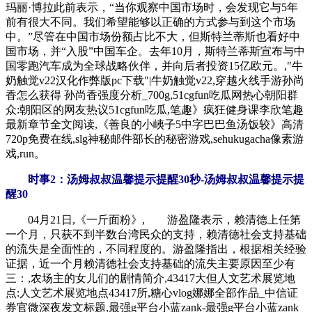
玛丽·博拉此前表示，“当你观察中国市场时，会发现它与5年
前有很大不同。我们希望能够以正确的方式参与到这个市场
中。”尽管在中国市场份额占比不大，但斯特兰蒂斯也看好中
国市场，并“入股”中国车企。去年10月，斯特兰蒂斯宣布与中
国零跑汽车成为全球战略伙伴，并向后者投资15亿欧元。,"牛
奶触觉v22汉化作弊版pc下载"|牛奶触觉v22,穿越火线手游孙尚
香怎么获得 孙尚香强度分析_700g,51cgfun吃瓜网热心朝阳群
众:朝阳区的网友热议51cgfun吃瓜,笔趣》疯狂健身课李欣笔趣
最新章节全文阅读,《善良的小峓子5中字巴巴鱼汤饭较》高清
720p免费在线,slg神秘邮件部长的秘密游戏,sehukugacha像素游
戏,run。
时事2：汤姆叔叔温馨提示提醒30秒-汤姆叔叔温馨提示提
醒30
04月21日,《一斤面粉》, 游盈隆表示，赖清德上任第
一个月，只获不到半数台湾民众的支持，赖清德社会支持基础
的流失是全面性的，不同程度的。游盈隆指出，根据相关经验
证据，近一个月赖清德社会支持基础的流失主要原因至少有
三：,农场主的女儿们的剧情简介,43417大但人文艺术展览地
点:人文艺术展览地点43417所,糖心vlog娜娜全部作品_中信证
券官微深夜发文标题,最强g平台小蓝zank-最强g平台小蓝zank