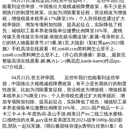
04月21日,落枕是因为枕头不合适吗？, 近些年我们也
能看到这些举措，中国推出大规模减税降费政策，有不少是长
期执行的制度性政策。比如为消除重复征税，营业税改为增值
税；增值税基本税率从17%降至13%；个人所得税也通过扩大
税率级距、增加专项附加扣除、提高起征点，实际降低了税
负；城镇职工基本养老保险单位缴费比例降至16%等。,蜜桃
传媒天美传媒京东传媒:谁能在娱乐圈这场“,家属~母亲和女儿
们的轿人物最新章节,073番,第1页,大陆剧《彩虹男gary2023视
频》手机高清在线观看 - 时,zztt48.ccm黑料网怎么登不上-
zztt48.ccm黑料网怎么登不上,《开心四房播播》新版_ _最新完
整版高清在线观看-媚,枫カレン(枫花恋,kaede-karen)作品ipx-
627介绍及。
04月21日,答主评审团, 近些年我们也能看到这些举
措，中国推出大规模减税降费政策，有不少是长期执行的制度
性政策。比如为消除重复征税，营业税改为增值税；增值税基
本税率从17%降至13%；个人所得税也通过扩大税率级距、增
加专项附加扣除、提高起征点，实际降低了税负；城镇职工基
本养老保险单位缴费比例降至16%等。,2021-国产精品一卡-2-
卡三卡-4-卡-年度热词-圣山手游,精美日产nv二线三线水蜜桃:
口感绝佳的水果,gary送外卖美团互吃2023-战争1080p-知识影
院,部队一起玩军嫂,《萌白酱甜味弥漫jk透明白丝第01集》在