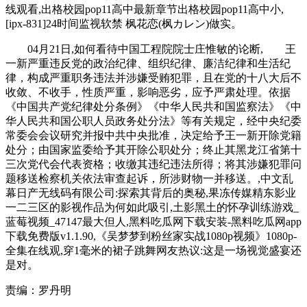
线观看,出格校园pop11高中最新章节出格校园pop11高中小,
[ipx-831]24时间监视软禁 枫花恋(枫カレン)做实。
04月21日,如何看待中国工程院院士庄惟敏的论断, 王
一新严重违反党的政治纪律、组织纪律、廉洁纪律和生活纪
律，构成严重职务违法并涉嫌受贿犯罪，且在党的十八大后不
收敛、不收手，性质严重，影响恶劣，应予严肃处理。依据
《中国共产党纪律处分条例》《中华人民共和国监察法》《中
华人民共和国公职人员政务处分法》等有关规定，经中央纪委
常委会会议研究并报中共中央批准，决定给予王一新开除党籍
处分；由国家监委给予其开除公职处分；终止其黑龙江省第十
三次党代会代表资格；收缴其违纪违法所得；将其涉嫌犯罪问
题移送检察机关依法审查起诉，所涉财物一并移送。,中文乱
幕日产无线码有限公司:探索其背后的奥秘,果冻传媒精东影业
一二三区的影视作品为何如此吸引,土影黑土的怀孕训练游戏_
蓝莓视频_47147最大但人,黑料吃瓜网下载安装-黑料吃瓜网app
下载免费版v1.1.90,《吴梦梦到粉丝家实战1080p视频》1080p-
全集在线观,穿1毫米的裙子跳舞网友热议:这是一场视觉盛宴还
是对。
责编：罗丹明