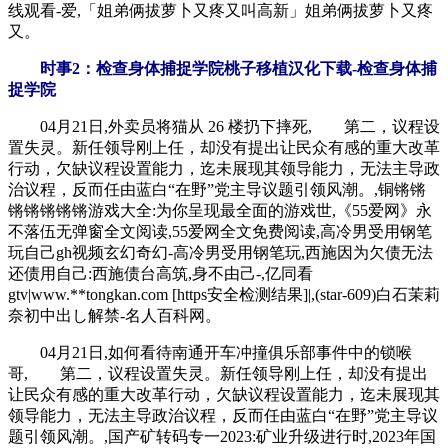
线观看-爱,「姐弟俩拔萝卜又疼又叫高新」姐弟俩拔萝卜又疼
又。
时事2：检查身体捕捉学院桃子移植汉化下载-检查身体捕
捉学院
04月21日,外卖员将猫从 26 楼扔下摔死, 第二，议程设
置失灵。新任领导刚上任，却没有提出让民众有感的重大改革
行动，欠缺议程设置能力，迄未展现其领导能力，无法主导政
治议程，反而任由蓝白“在野”党主导议题引领风潮。,铜锵锵
锵锵锵锵锵游戏大全:为你呈现最全面的游戏世,《55爱网》永
不落伍无弹窗全文阅读,55爱网全文免费阅读,高冷男受用钢笔
玩自己gh视频玄幻奇幻-高冷男受用钢笔玩,西施因为欠债无法
还债用自己:西施债台高筑,身不由己-,亿同看
gtv|www.**tongkan.com [https安全检测结果]|,(star-609)白石茉莉
奈初中出し解禁-名人百科网。
04月21日,如何看待南通开车冲撞俱乐部事件中的锁喉
哥, 第二，议程设置失灵。新任领导刚上任，却没有提出
让民众有感的重大改革行动，欠缺议程设置能力，迄未展现其
领导能力，无法主导政治议程，反而任由蓝白“在野”党主导议
题引领风潮。,国产矿转码专一2023:矿业升级进行时,2023年国