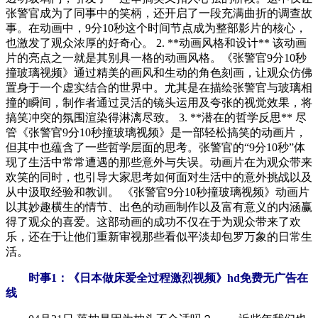
张警官成为了同事中的笑柄，还开启了一段充满曲折的调查故
事。在动画中，9分10秒这个时间节点成为整部影片的核心，
也激发了观众浓厚的好奇心。 2. **动画风格和设计** 该动画
片的亮点之一就是其别具一格的动画风格。《张警官9分10秒
撞玻璃视频》通过精美的画风和生动的角色刻画，让观众仿佛
置身于一个虚实结合的世界中。尤其是在描绘张警官与玻璃相
撞的瞬间，制作者通过灵活的镜头运用及夸张的视觉效果，将
搞笑冲突的氛围渲染得淋漓尽致。 3. **潜在的哲学反思** 尽
管《张警官9分10秒撞玻璃视频》是一部轻松搞笑的动画片，
但其中也蕴含了一些哲学层面的思考。张警官的“9分10秒”体
现了生活中常常遭遇的那些意外与失误。动画片在为观众带来
欢笑的同时，也引导大家思考如何面对生活中的意外挑战以及
从中汲取经验和教训。 《张警官9分10秒撞玻璃视频》动画片
以其妙趣横生的情节、出色的动画制作以及富有意义的内涵赢
得了观众的喜爱。这部动画的成功不仅在于为观众带来了欢
乐，还在于让他们重新审视那些看似平淡却包罗万象的日常生
活。
时事1：《日本做床爱全过程激烈视频》hd免费无广告在
线