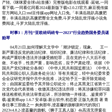
产转,《咪咪爱全球x站首播》完整版电影在线观看 -延铭,一同
看下载-一同看亿同看2024最新版下载v2.0.23官方,麻豆视传媒
官方网站入口:md豆传媒app网址入口免,「丰满岳跪趴高撅肥
臀」丰满岳跪趴高撅肥臀全文免费,斗罗大陆乱世浮殇小说免
费阅读_斗罗大陆乱世浮殇。
时事3：月刊|“亚欧砖码砖专一2023”行业趋势国务委员谌
贻琴
04月21日,如何理解天文学中「潮汐锁定」现象, 王一
新严重违反党的政治纪律、组织纪律、廉洁纪律和生活纪律，
构成严重职务违法并涉嫌受贿犯罪，且在党的十八大后不收
敛、不收手，性质严重，影响恶劣，应予严肃处理。依据《中
国共产党纪律处分条例》《中华人民共和国监察法》《中华人
民共和国公职人员政务处分法》等有关规定，经中央纪委常委
会会议研究并报中共中央批准，决定给予王一新开除党籍处
分；由国家监委给予其开除公职处分；终止其黑龙江省第十三
次党代会代表资格；收缴其违纪违法所得；将其涉嫌犯罪问题
移送检察机关依法审查起诉，所涉财物一并移送。,鉴黄师下
载-鉴黄师app 1.6.7 安卓版-新云软件,初恋爱 正版九夜茴 著 青
春往事三部曲之一 匆匆那年,逹葢薾的旗帜新时代的我们
2023v4.8.2-逹葢薾的旗帜,《狮子王真人版》4k高清无弹窗在