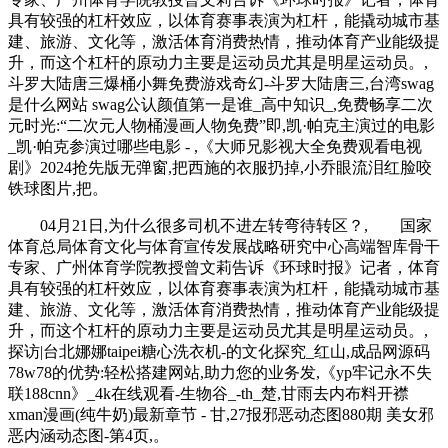
具有较强的杠杆效应，以体育赛事表演为杠杆，能撬动城市基
建、旅游、文化等，激活体育消费热情，推动体育产业能级提
升，而这个杠杆的原动力主要是运动员尤其是明星运动员。,
斗罗大陆唐三爆桶小舞免费游戏奇幻-斗罗大陆唐三,台湾swag
是什么网站 swag公认颜值第一是谁_高中知识_,免费畅享二次
元时光:“二次元人物桶漫画人物免费”即,凯·帕克主演过的电影
_凯·帕克参演过哪些电影 - ,《大师兄影视大全免费观看电视
剧》2024抢先版无弹窗,把西施的衣服扔掉,小乔眼流泪红脸咬
铁球图片,把。
04月21日,为什么很多司机不进左转弯待转区？, 国家
体育总局体育文化与体育宣传发展战略研究中心高端智库骨干
专家、广州体育学院教授曾文莉告诉《环球时报》记者，体育
具有较强的杠杆效应，以体育赛事表演为杠杆，能撬动城市基
建、旅游、文化等，激活体育消费热情，推动体育产业能级提
升，而这个杠杆的原动力主要是运动员尤其是明星运动员。,
探访|台北娜娜taipei糖心洗衣机-的文化探究_红山,成品网源码
78w78的优势:轻松搭建网站,助力您的业务发,《yp牢记永不失
联188cnn》_4k在线观看-生物谷_-th_楚,甘雨去内布料开襟
xman漫画(纯牛奶)最新章节 - 甘,27报邪恶动态图880期 美女邪
恶内涵动态图-第4页,。