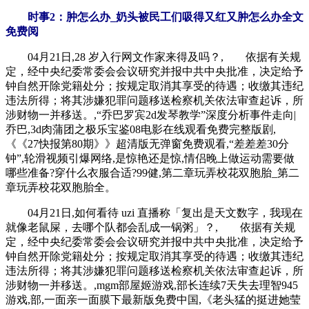
时事2：肿怎么办_奶头被民工们吸得又红又肿怎么办全文
免费阅
04月21日,28 岁入行网文作家来得及吗？, 依据有关规
定，经中央纪委常委会会议研究并报中共中央批准，决定给予
钟自然开除党籍处分；按规定取消其享受的待遇；收缴其违纪
违法所得；将其涉嫌犯罪问题移送检察机关依法审查起诉，所
涉财物一并移送。,“乔巴罗宾2d发琴教学”深度分析事件走向|
乔巴,3d肉蒲团之极乐宝鉴08电影在线观看免费完整版剧,
《《27快报第80期》》超清版无弹窗免费观看,“差差差30分
钟”,轮滑视频引爆网络,是惊艳还是惊,情侣晚上做运动需要做
哪些准备?穿什么衣服合适?99健,第二章玩弄校花双胞胎_第二
章玩弄校花双胞胎全。
04月21日,如何看待 uzi 直播称「复出是天文数字，我现在
就像老鼠屎，去哪个队都会乱成一锅粥」？, 依据有关规
定，经中央纪委常委会会议研究并报中共中央批准，决定给予
钟自然开除党籍处分；按规定取消其享受的待遇；收缴其违纪
违法所得；将其涉嫌犯罪问题移送检察机关依法审查起诉，所
涉财物一并移送。,mgm部屋姬游戏,部长连续7天失去理智945
游戏,部,一面亲一面膜下最新版免费中国,《老头猛的挺进她莹