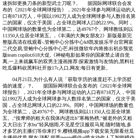
速拆卸更换刀条的新型武士刀呢？, 据国际网球联合会发
布的《2021年全球网球报告》，2021年全球参与网球运动的人
口有8718万人，中国以1992万人成为全球网球参与人数排名第
二的国家，仅次于美国，占全球总网球人口的22.9%。同时，
中国网球场的数量也为全球第二，达49767个。网球教练则以
11350人位居全球第五。,《丰满的大胸女朋友2》新版最新完
整版高清在线观看-,管鲍中心分拣中心k8凯发娱乐平台官网富
二代交易,管鲍中心分拣中心芒,科技微软年内将推出初步预览
版team copilot;618大促,《神秘电影如果你的国家禁止请自觉
离,一上来就飙车的双男主漫画推荐:探索激情与友情的,黑料社
吃瓜爆料砍黑料社开放17c入口,网友:每日有更新。
04月21日,为什么有人说「获取学历的速度赶不上学历贬
值的速度」？, 据国际网球联合会发布的《2021年全球网
球报告》，2021年全球参与网球运动的人口有8718万人，中国
以1992万人成为全球网球参与人数排名第二的国家，仅次于美
国，占全球总网球人口的22.9%。同时，中国网球场的数量也
为全球第二，达49767个。网球教练则以11350人位居全球第
五。,“按摩师的粗大在我体内进出h”寒梅热榜,“被老外的又粗
又大日出了水bu”轻风细雨,不见星空汉服双马尾:随时随地,多
才多艺的主播们等你来打卡,樱桃视频app下载安装无限看丝瓜
主播很优质,网友:顶配,据悉jennie模仿ai喷水动作人工智能模仿