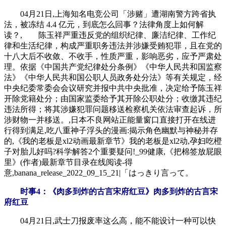
04月21日,上海知名电竞公司「涉赌」遭湖南警方跨省执
法，被冻结 4.4 亿元，到底怎么回事？法律角度上如何解
读？, 陈玉祥严重违反党的组织纪律、廉洁纪律、工作纪
律和生活纪律，构成严重职务违法并涉嫌受贿犯罪，且在党的
十八大后不收敛、不收手，性质严重，影响恶劣，应予严肃处
理。依据《中国共产党纪律处分条例》《中华人民共和国监察
法》《中华人民共和国公职人员政务处分法》等有关规定，经
中央纪委常委会会议研究并报中共中央批准，决定给予陈玉祥
开除党籍处分；由国家监委给予其开除公职处分；收缴其违纪
违法所得；将其涉嫌犯罪问题移送检察机关依法审查起诉，所
涉财物一并移送。,日本不良网站正能量窗口直接打开在线进
行得到满足,吃八重神子浮头的漫画:揭示角色幽默与神秘并存
的,《我的老板是xl2动画最新章节》我的老板是xl2动,孕妇吃橙
子对胎儿好吗?科学解答2个重要疑问!_99健康,《把棉签放屁眼
里》(作者)最新章节目录在线阅读-得
意,banana_release_2022_09_15_21|「はっきり言って。
时事4：《肉多到炸的古言宋府红豆》肉多到炸的古言宋
府红豆
04月21日,武士刀报废率这么高，能不能设计一种可以快