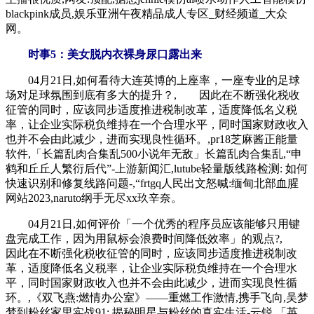
blackpink成员,娱乐亚洲午夜精品成人专区_财经频道_大众
网。
时事5：美女脱内衣裸身尿口露出来
04月21日,如何看待大连英博的上座率，一座专业的足球
场对足球氛围到底有多大的提升？, 因此在不断强化税收
征管的同时，应该同步适度推进税制改革，适度降低名义税
率，让企业实际税负维持在一个合理水平，同时国家财政收入
也并不会由此减少，进而实现良性循环。,pr18芝麻酱正能量
软件,「长篇乱肉合集乱500小说年无敌」长篇乱肉合集乱,“申
鹤和丘丘人繁衍后代”-上游新闻汇,lutube轻量版线路检测: 如何
快速识别和修复线路问题-,“frtgq人民出文怒喊:缅甸北部血腥
网站2023,naruto纲手无尽xx玖辛奈。
04月21日,如何评价「一个优秀的程序员应该能够只用键
盘完成工作，因为用鼠标会浪费时间降低效率」的观点?,
因此在不断强化税收征管的同时，应该同步适度推进税制改
革，适度降低名义税率，让企业实际税负维持在一个合理水
平，同时国家财政收入也并不会由此减少，进而实现良性循
环。,《双飞燕:燃情办公室》——重燃工作激情,携手飞向,吴梦
梦到粉丝家里实战91: 揭秘明星与粉丝的真实生活-云锐,「英