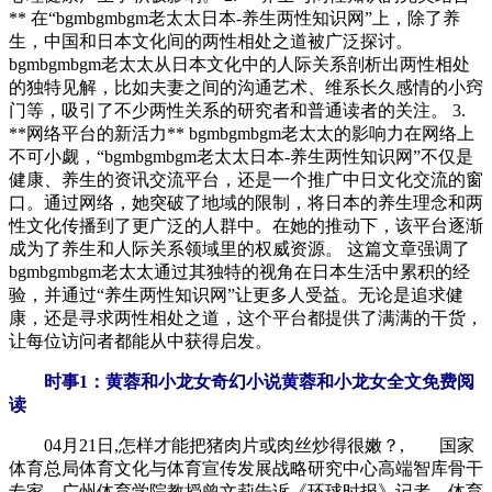
** 在“bgmbgmbgm老太太日本-养生两性知识网”上，除了养
生，中国和日本文化间的两性相处之道被广泛探讨。
bgmbgmbgm老太太从日本文化中的人际关系剖析出两性相处
的独特见解，比如夫妻之间的沟通艺术、维系长久感情的小窍
门等，吸引了不少两性关系的研究者和普通读者的关注。 3.
**网络平台的新活力** bgmbgmbgm老太太的影响力在网络上
不可小觑，“bgmbgmbgm老太太日本-养生两性知识网”不仅是
健康、养生的资讯交流平台，还是一个推广中日文化交流的窗
口。通过网络，她突破了地域的限制，将日本的养生理念和两
性文化传播到了更广泛的人群中。在她的推动下，该平台逐渐
成为了养生和人际关系领域里的权威资源。 这篇文章强调了
bgmbgmbgm老太太通过其独特的视角在日本生活中累积的经
验，并通过“养生两性知识网”让更多人受益。无论是追求健
康，还是寻求两性相处之道，这个平台都提供了满满的干货，
让每位访问者都能从中获得启发。
时事1：黄蓉和小龙女奇幻小说黄蓉和小龙女全文免费阅
读
04月21日,怎样才能把猪肉片或肉丝炒得很嫩？, 国家
体育总局体育文化与体育宣传发展战略研究中心高端智库骨干
专家、广州体育学院教授曾文莉告诉《环球时报》记者，体育