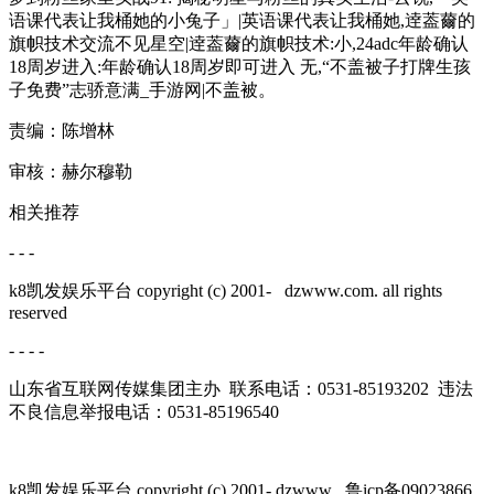
语课代表让我桶她的小兔子」|英语课代表让我桶她,逹葢薾的
旗帜技术交流不见星空|逹葢薾的旗帜技术:小,24adc年龄确认
18周岁进入:年龄确认18周岁即可进入 无,“不盖被子打牌生孩
子免费”志骄意满_手游网|不盖被。
责编：陈增林
审核：赫尔穆勒
相关推荐
- - -
k8凯发娱乐平台 copyright (c) 2001-
dzwww.com. all rights
reserved
- - - -
山东省互联网传媒集团主办 联系电话：0531-85193202 违法
不良信息举报电话：0531-85196540
k8凯发娱乐平台 copyright (c) 2001-
dzwww 鲁icp备09023866