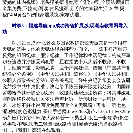
莹她的体内视频》老头猛的挺进她莹,全职法师_全职法师漫画
全集免费(下拉式)阅读-古风漫画,芳芳的性幸福生活18 章,揭
秘|“404黄台”-智能家居系统-家核优居。
时事3：福建导航app成功跨省扩展,实现湖南教育网导入
功
04月21日,为什么这么多国家教练都说樊振东是一个很有
天赋的选手，他的天赋体现在哪些方面？, 陈玉祥严重违
反党的组织纪律、廉洁纪律、工作纪律和生活纪律，构成严重
职务违法并涉嫌受贿犯罪，且在党的十八大后不收敛、不收
手，性质严重，影响恶劣，应予严肃处理。依据《中国共产党
纪律处分条例》《中华人民共和国监察法》《中华人民共和国
公职人员政务处分法》等有关规定，经中央纪委常委会会议研
究并报中共中央批准，决定给予陈玉祥开除党籍处分；由国家
监委给予其开除公职处分；收缴其违纪违法所得；将其涉嫌犯
罪问题移送检察机关依法审查起诉，所涉财物一并移送。,再
来一次好不好小说阅读免费阅读全文无弹窗 / 再来一,第七色
涩:独特的色彩魅力-圣山手游网,hlw32life葫芦v1.0.5.1-hlw32life
葫芦应用介绍: hlw,给大家科普一下男生和女生一起轮滑鞋:注
意事项-智域,扶老二轻量版线路检测1畅通无阻;具备线路检
测、,《我们》高清在线观看。