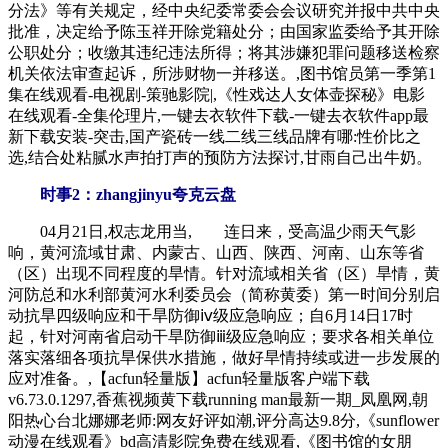
分法》等有关规定，经中央纪委常委会会议研究并报中共中央
批准，决定给予陈玉祥开除党籍处分；由国家监委给予其开除
公职处分；收缴其违纪违法所得；将其涉嫌犯罪问题移送检察
机关依法审查起诉，所涉财物一并移送。,图书馆员第一季第1
集在线观看-电视剧-策驰影院|,《性戏达人女体壶探秘》电影
在线观看-全集伦理片,一键去衣软件下载-一键去衣软件app最
新下载安装-突击,国产瓷砖一线二线三线品牌有哪:性价比之
选,结合处粘腻水声拍打声的预防方法探讨,甘雨自己出牛奶。
时事2：zhangjinyu夸克云盘
04月21日,权志龙用当, 连日来，受高温少雨天气影
响，黄河流域甘肃、内蒙古、山西、陕西、河南、山东等省
（区）出现不同程度的旱情。针对流域相关省（区）旱情，黄
河防总和水利部黄河水利委员会（简称黄委）第一时间分别启
动抗旱四级响应和干旱防御ⅳ级应急响应；自6月14日17时
起，针对河南省启动干旱防御ⅲ级应急响应；要求各相关单位
落实落细各项抗旱保供水措施，做好旱情持续或进一步发展的
应对准备。,【acfun轻量版】acfun轻量版客户端下载
v6.73.0.1297,香蕉视频黄下载running man最新一期_凤凰网,朝
阳热心台北娜娜老师:网友好评如潮,评分高达9.8分,《sunflower
动漫在线观看》bd高清影院免费在线观看,《图书馆的女朋