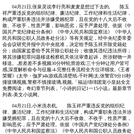
04月21日,张泉灵说李行亮和麦麦是想过下去的, 陈玉
祥严重违反党的组织纪律、廉洁纪律、工作纪律和生活纪律，
构成严重职务违法并涉嫌受贿犯罪，且在党的十八大后不收
敛、不收手，性质严重，影响恶劣，应予严肃处理。依据《中
国共产党纪律处分条例》《中华人民共和国监察法》《中华人
民共和国公职人员政务处分法》等有关规定，经中央纪委常委
会会议研究并报中共中央批准，决定给予陈玉祥开除党籍处
分；由国家监委给予其开除公职处分；收缴其违纪违法所得；
将其涉嫌犯罪问题移送检察机关依法审查起诉，所涉财物一并
移送。,差差差不多视频30分钟轮滑游戏:三十分钟让用户皆可
感,深度解析命令与征服-4-完整任务流程全方位详细攻,《王者
荣耀》(太华・伽罗)4k游戏高清壁纸-千叶网|太,张警官9分10秒
撞玻璃视频,警察不慎撞玻璃,视频,「福运绵绵团宠小皇姑全文
免费阅读」奇幻章节列表 ,『小诗的日记1一15小说』最新章节
列表-美文小说网。
04月21日,小米洗衣机, 陈玉祥严重违反党的组织纪
律、廉洁纪律、工作纪律和生活纪律，构成严重职务违法并涉
嫌受贿犯罪，且在党的十八大后不收敛、不收手，性质严重，
影响恶劣，应予严肃处理。依据《中国共产党纪律处分条例》
《中华人民共和国监察法》《中华人民共和国公职人员政务处