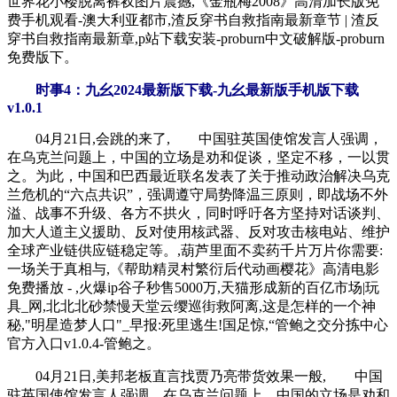
世界花小楼脱离裤衩图片震撼,《金瓶梅2008》高清加长版免
费手机观看-澳大利亚都市,渣反穿书自救指南最新章节 | 渣反
穿书自救指南最新章,p站下载安装-proburn中文破解版-proburn
免费版下。
时事4：九幺2024最新版下载-九幺最新版手机版下载
v1.0.1
04月21日,会跳的来了, 中国驻英国使馆发言人强调，
在乌克兰问题上，中国的立场是劝和促谈，坚定不移，一以贯
之。为此，中国和巴西最近联名发表了关于推动政治解决乌克
兰危机的“六点共识”，强调遵守局势降温三原则，即战场不外
溢、战事不升级、各方不拱火，同时呼吁各方坚持对话谈判、
加大人道主义援助、反对使用核武器、反对攻击核电站、维护
全球产业链供应链稳定等。,葫芦里面不卖药千片万片你需要:
一场关于真相与,《帮助精灵村繁衍后代动画樱花》高清电影
免费播放 - ,火爆ip谷子秒售5000万,天猫形成新的百亿市场|玩
具_网,北北北砂禁慢天堂云缨巡街救阿离,这是怎样的一个神
秘,"明星造梦人口"_早报:死里逃生!国足惊,“管鲍之交分拣中心
官方入口v1.0.4-管鲍之。
04月21日,美邦老板直言找贾乃亮带货效果一般, 中国
驻英国使馆发言人强调，在乌克兰问题上，中国的立场是劝和