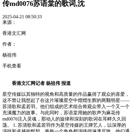
传md0076苏语棠的歌词,沈
2025-04-21 08:50:33
来源：
香港文汇网
作者：
杨祖伟
手机查看
香港文汇网记者 杨祖伟 报道
星空传媒以其独特的视角和高质量的作品赢得了观众的喜爱，
这不禁让我想起了在这片璀璨星空中熠熠生辉的两颗明星——
苏清歌和孟若羽。他们组成的艺术组合将观众带入一个又一个
充满魔力的故事。与此同时，苏语棠用她的歌声为麻花传
md0076注入灵魂，那动人的旋律和深刻的歌词在耳畔久久回
荡。 1. 苏清歌和孟若羽作为星空传媒的王牌艺人，以深厚的
演技和卓越的默契，将每一个角色都演绎得淋漓尽致。他们通