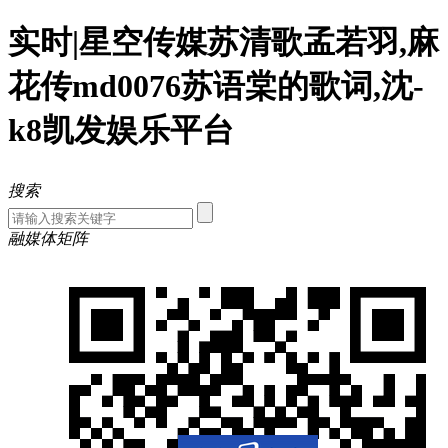
实时|星空传媒苏清歌孟若羽,麻
花传md0076苏语棠的歌词,沈-
k8凯发娱乐平台
搜索
融媒体矩阵