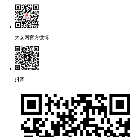
大众网官方微博
抖音