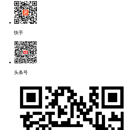
快手
头条号