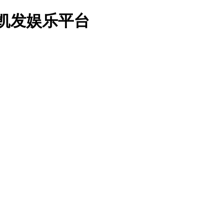
8凯发娱乐平台