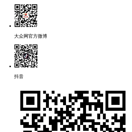
大众网官方微博
抖音