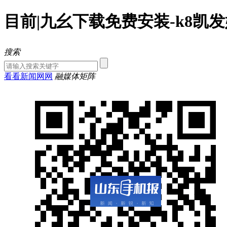
目前|九幺下载免费安装-k8凯
搜索
看看新闻网网
融媒体矩阵