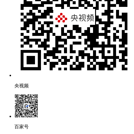
央视频
百家号