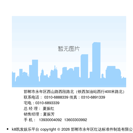
邯郸市永年区西山路西段路北（铁西加油站西行400米路北）
联系电话： 0310-6888339 传真：0310-6891339
宅电：0310-6893339
总 经 理： 夏振红
销售经理：夏振芳
手 机： 13930004092 13603303992
k8凯发娱乐平台 copyright © 2026 邯郸市永年区红达标准件制造有限公司 all