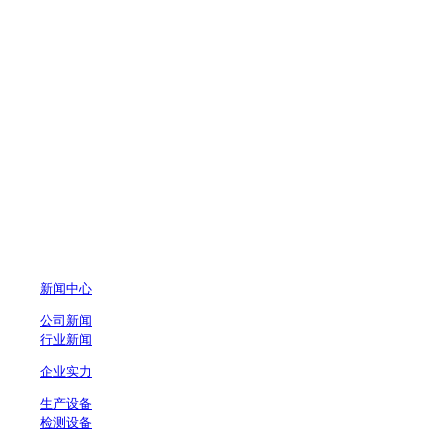
新闻中心
公司新闻
行业新闻
企业实力
生产设备
检测设备