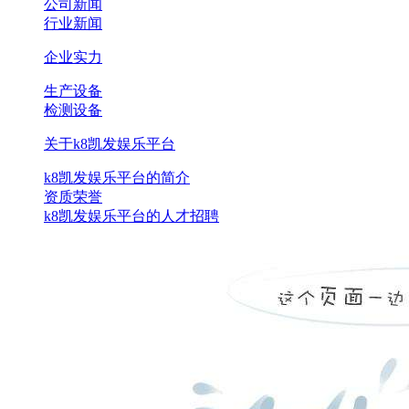
公司新闻
行业新闻
企业实力
生产设备
检测设备
关于k8凯发娱乐平台
k8凯发娱乐平台的简介
资质荣誉
k8凯发娱乐平台的人才招聘