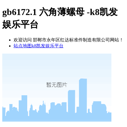
gb6172.1 六角薄螺母 -k8凯发
娱乐平台
欢迎访问 邯郸市永年区红达标准件制造有限公司网站！
站点地图
k8凯发娱乐平台