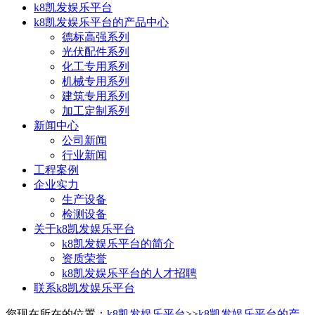
k8凯发娱乐平台
k8凯发娱乐平台的产品中心
德标高强系列
光伏配件系列
化工专用系列
机械专用系列
建筑专用系列
加工定制系列
新闻中心
公司新闻
行业新闻
工程案例
企业实力
生产设备
检测设备
关于k8凯发娱乐平台
k8凯发娱乐平台的简介
资质荣誉
k8凯发娱乐平台的人才招聘
联系k8凯发娱乐平台
您现在所在的位置：
k8凯发娱乐平台
>>
k8凯发娱乐平台的产