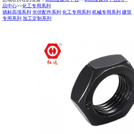
品中心
>>
化工专用系列
德标高强系列
光伏配件系列
化工专用系列
机械专用系列
建筑
专用系列
加工定制系列