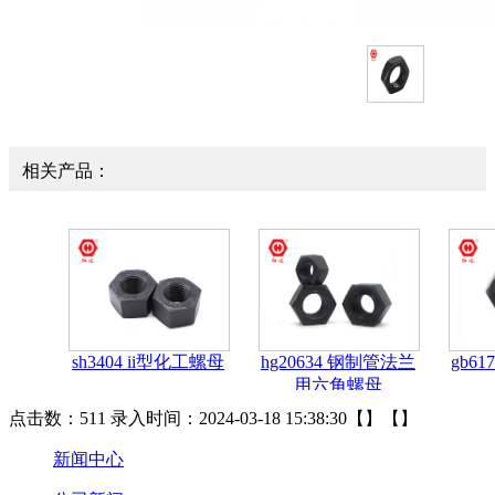
相关产品：
sh3404 ii型化工螺母
hg20634 钢制管法兰
gb6
用六角螺母
点击数：511 录入时间：2024-03-18 15:38:30【】【】
新闻中心