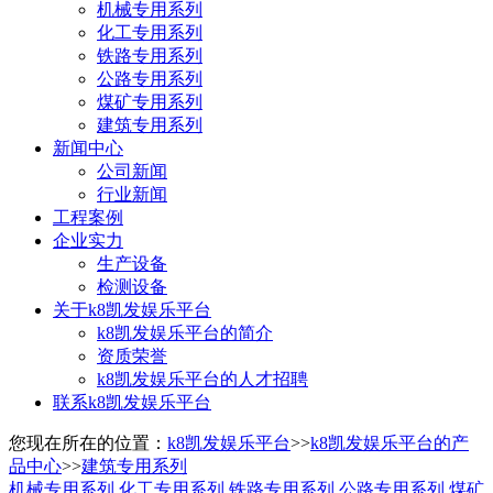
机械专用系列
化工专用系列
铁路专用系列
公路专用系列
煤矿专用系列
建筑专用系列
新闻中心
公司新闻
行业新闻
工程案例
企业实力
生产设备
检测设备
关于k8凯发娱乐平台
k8凯发娱乐平台的简介
资质荣誉
k8凯发娱乐平台的人才招聘
联系k8凯发娱乐平台
您现在所在的位置：
k8凯发娱乐平台
>>
k8凯发娱乐平台的产
品中心
>>
建筑专用系列
机械专用系列
化工专用系列
铁路专用系列
公路专用系列
煤矿