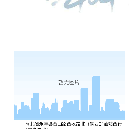
河北省永年县西山路西段路北（铁西加油站西行