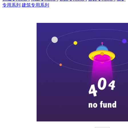
专用系列
建筑专用系列