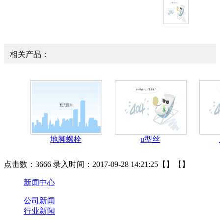
相关产品：
地脚螺栓
u型丝
点击数：3666 录入时间：2017-09-28 14:21:25【】【】
新闻中心
公司新闻
行业新闻