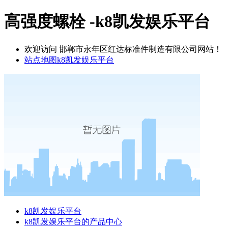
高强度螺栓 -k8凯发娱乐平台
欢迎访问 邯郸市永年区红达标准件制造有限公司网站！
站点地图
k8凯发娱乐平台
k8凯发娱乐平台
k8凯发娱乐平台的产品中心