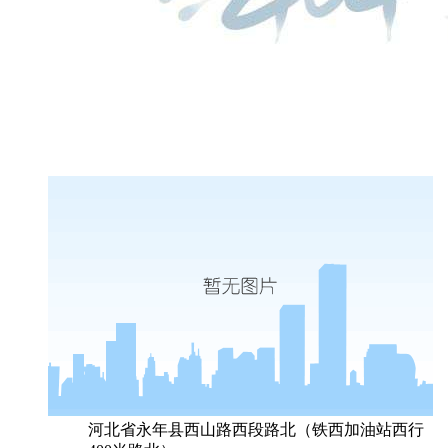
河北省永年县西山路西段路北（铁西加油站西行