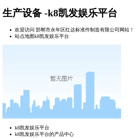
生产设备 -k8凯发娱乐平台
欢迎访问 邯郸市永年区红达标准件制造有限公司网站！
站点地图
k8凯发娱乐平台
k8凯发娱乐平台
k8凯发娱乐平台的产品中心