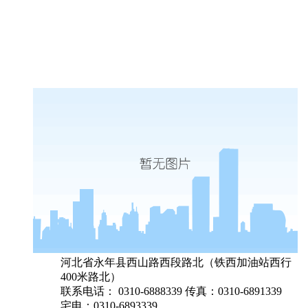
河北省永年县西山路西段路北（铁西加油站西行
400米路北）
联系电话： 0310-6888339 传真：0310-6891339
宅电：0310-6893339