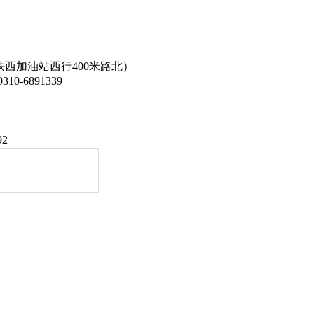
西加油站西行400米路北）
10-6891339
92