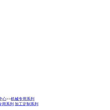
中心
>>
机械专用系列
专用系列
加工定制系列