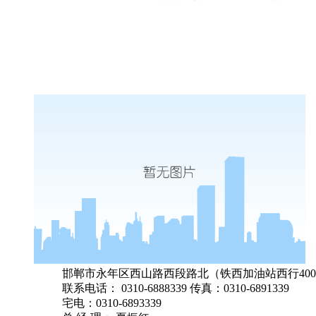
邯郸市永年区西山路西段路北（铁西加油站西行40
联系电话： 0310-6888339 传真：0310-6891339
宅电：0310-6893339