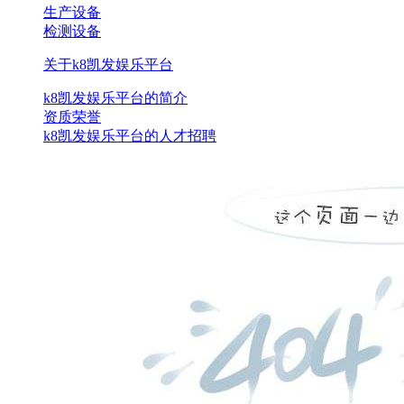
生产设备
检测设备
关于k8凯发娱乐平台
k8凯发娱乐平台的简介
资质荣誉
k8凯发娱乐平台的人才招聘