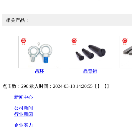
相关产品：
吊环
靠背销
点击数：296 录入时间：2024-03-18 14:20:55【】【】
新闻中心
公司新闻
行业新闻
企业实力